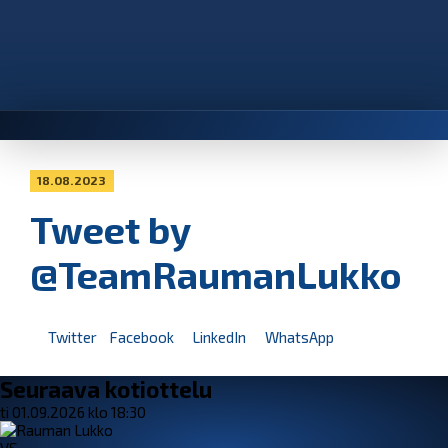
18.08.2023
Tweet by
@TeamRaumanLukko
Twitter
Facebook
LinkedIn
WhatsApp
Seuraava kotiottelu
ti 01.09.2026 klo 18:30