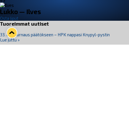
VS
Lukko — Ilves
Osta liput
Tuoreimmat uutiset
33. Pitsiturnaus päätökseen – HPK nappasi Knypyl-pystin
Lue juttu »
Otteluliput juhlakaudelle 26–27 nyt myynnissä!
Lue juttu »
Kiekko-Espoo voittaa historian ensimmäisen naisten
Pitsiturnauksen
Lue juttu »
Pitsiturnauksen päiväliput on loppuunmyyty – Pitsitunnelmaan
pääset myös Marina Vistan terassilla
Lue juttu »
Lukko ja pirkanmaalainen vaatevalmistaja Nousu yhteistyöhön
Lue juttu »
Seuraa Lukkoa somessa