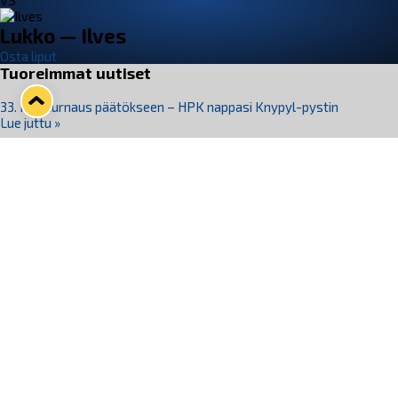
VS
Lukko — Ilves
Osta liput
Tuoreimmat uutiset
33. Pitsiturnaus päätökseen – HPK nappasi Knypyl-pystin
Lue juttu »
Otteluliput juhlakaudelle 26–27 nyt myynnissä!
Lue juttu »
Kiekko-Espoo voittaa historian ensimmäisen naisten
Pitsiturnauksen
Lue juttu »
Pitsiturnauksen päiväliput on loppuunmyyty – Pitsitunnelmaan
pääset myös Marina Vistan terassilla
Lue juttu »
Lukko ja pirkanmaalainen vaatevalmistaja Nousu yhteistyöhön
Lue juttu »
Seuraa Lukkoa somessa