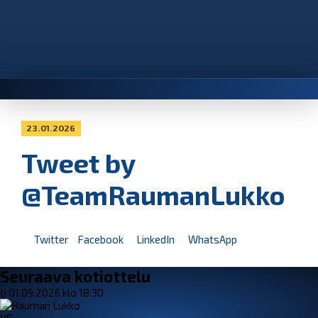
23.01.2026
Tweet by
@TeamRaumanLukko
Twitter
Facebook
LinkedIn
WhatsApp
Seuraava kotiottelu
ti 01.09.2026 klo 18:30