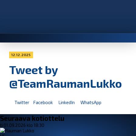
12.12.2025
Tweet by
@TeamRaumanLukko
Twitter
Facebook
LinkedIn
WhatsApp
Seuraava kotiottelu
ti 01.09.2026 klo 18:30