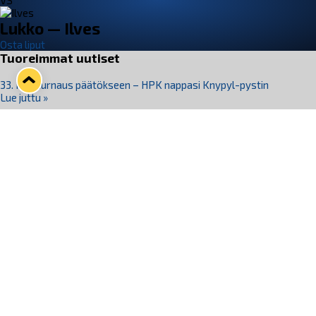
VS
Lukko — Ilves
Osta liput
Tuoreimmat uutiset
33. Pitsiturnaus päätökseen – HPK nappasi Knypyl-pystin
Lue juttu »
Otteluliput juhlakaudelle 26–27 nyt myynnissä!
Lue juttu »
Kiekko-Espoo voittaa historian ensimmäisen naisten
Pitsiturnauksen
Lue juttu »
Pitsiturnauksen päiväliput on loppuunmyyty – Pitsitunnelmaan
pääset myös Marina Vistan terassilla
Lue juttu »
Lukko ja pirkanmaalainen vaatevalmistaja Nousu yhteistyöhön
Lue juttu »
Seuraa Lukkoa somessa