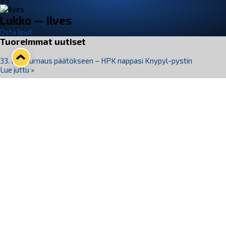
VS
Lukko — Ilves
Osta liput
Tuoreimmat uutiset
33. Pitsiturnaus päätökseen – HPK nappasi Knypyl-pystin
Lue juttu »
Otteluliput juhlakaudelle 26–27 nyt myynnissä!
Lue juttu »
Kiekko-Espoo voittaa historian ensimmäisen naisten
Pitsiturnauksen
Lue juttu »
Pitsiturnauksen päiväliput on loppuunmyyty – Pitsitunnelmaan
pääset myös Marina Vistan terassilla
Lue juttu »
Lukko ja pirkanmaalainen vaatevalmistaja Nousu yhteistyöhön
Lue juttu »
Seuraa Lukkoa somessa