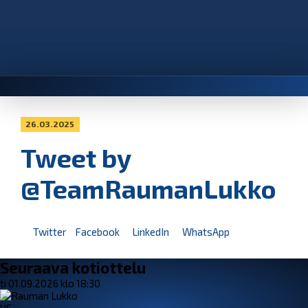
26.03.2025
Tweet by
@TeamRaumanLukko
Twitter
Facebook
LinkedIn
WhatsApp
Seuraava kotiottelu
ti 01.09.2026 klo 18:30