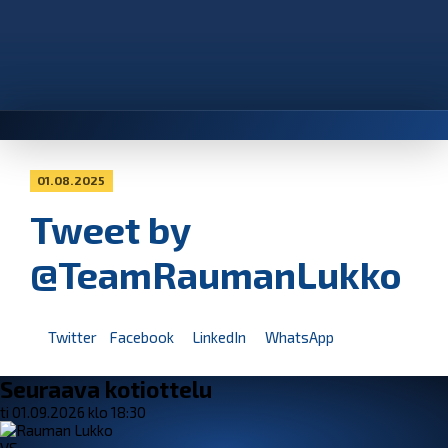
01.08.2025
Tweet by
@TeamRaumanLukko
Twitter
Facebook
LinkedIn
WhatsApp
Seuraava kotiottelu
ti 01.09.2026 klo 18:30