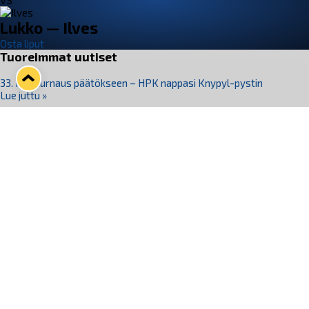
VS
Lukko — Ilves
Osta liput
Tuoreimmat uutiset
33. Pitsiturnaus päätökseen – HPK nappasi Knypyl-pystin
Lue juttu »
Otteluliput juhlakaudelle 26–27 nyt myynnissä!
Lue juttu »
Kiekko-Espoo voittaa historian ensimmäisen naisten
Pitsiturnauksen
Lue juttu »
Pitsiturnauksen päiväliput on loppuunmyyty – Pitsitunnelmaan
pääset myös Marina Vistan terassilla
Lue juttu »
Lukko ja pirkanmaalainen vaatevalmistaja Nousu yhteistyöhön
Lue juttu »
Seuraa Lukkoa somessa