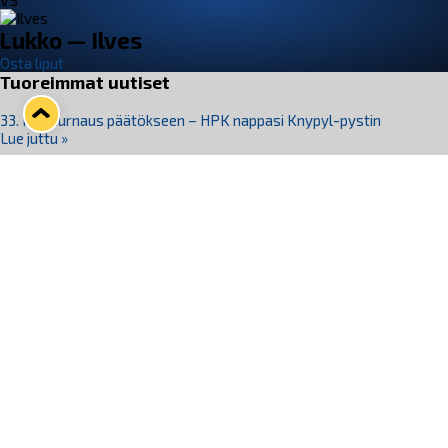
VS
Lukko — Ilves
Osta liput
Tuoreimmat uutiset
33. Pitsiturnaus päätökseen – HPK nappasi Knypyl-pystin
Lue juttu »
Otteluliput juhlakaudelle 26–27 nyt myynnissä!
Lue juttu »
Kiekko-Espoo voittaa historian ensimmäisen naisten
Pitsiturnauksen
Lue juttu »
Pitsiturnauksen päiväliput on loppuunmyyty – Pitsitunnelmaan
pääset myös Marina Vistan terassilla
Lue juttu »
Lukko ja pirkanmaalainen vaatevalmistaja Nousu yhteistyöhön
Lue juttu »
Seuraa Lukkoa somessa