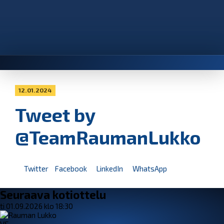
12.01.2024
Tweet by
@TeamRaumanLukko
Twitter
Facebook
LinkedIn
WhatsApp
Seuraava kotiottelu
ti 01.09.2026 klo 18:30