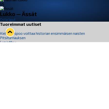
VS
Lukko — Ässät
Osta liput
Tuoreimmat uutiset
Kiekko-Espoo voittaa historian ensimmäisen naisten
Pitsiturnauksen
Lue juttu »
Pitsiturnauksen päiväliput on loppuunmyyty – Pitsitunnelmaan
pääset myös Marina Vistan terassilla
Lue juttu »
Lukko ja pirkanmaalainen vaatevalmistaja Nousu yhteistyöhön
Lue juttu »
Aapo Vanninen Nuorten Leijonien mukana
Lue juttu »
Rauman Lukko Oy on ostanut Marina Vista Oy:n liiketoiminnan
Raumalta
Lue juttu »