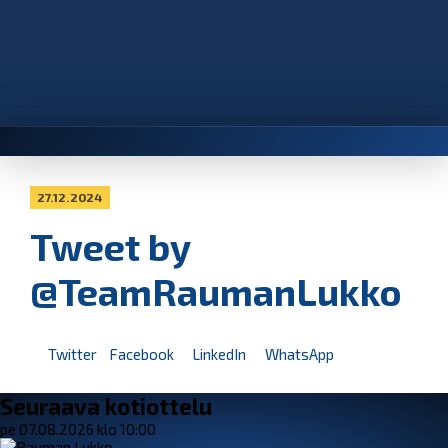
27.12.2024
Tweet by
@TeamRaumanLukko
Twitter
Facebook
LinkedIn
WhatsApp
Seuraava kotiottelu
pe 07.08.2026 klo 10:00