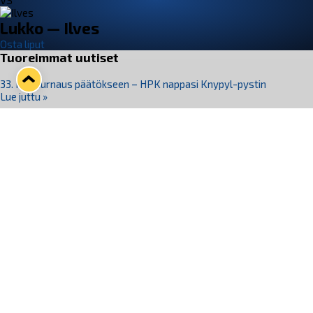
VS
Lukko — Ilves
Osta liput
Tuoreimmat uutiset
33. Pitsiturnaus päätökseen – HPK nappasi Knypyl-pystin
Lue juttu »
Otteluliput juhlakaudelle 26–27 nyt myynnissä!
Lue juttu »
Kiekko-Espoo voittaa historian ensimmäisen naisten
Pitsiturnauksen
Lue juttu »
Pitsiturnauksen päiväliput on loppuunmyyty – Pitsitunnelmaan
pääset myös Marina Vistan terassilla
Lue juttu »
Lukko ja pirkanmaalainen vaatevalmistaja Nousu yhteistyöhön
Lue juttu »
Seuraa Lukkoa somessa