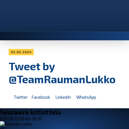
03.02.2024
Tweet by
@TeamRaumanLukko
Twitter
Facebook
LinkedIn
WhatsApp
Seuraava kotiottelu
ti 01.09.2026 klo 18:30