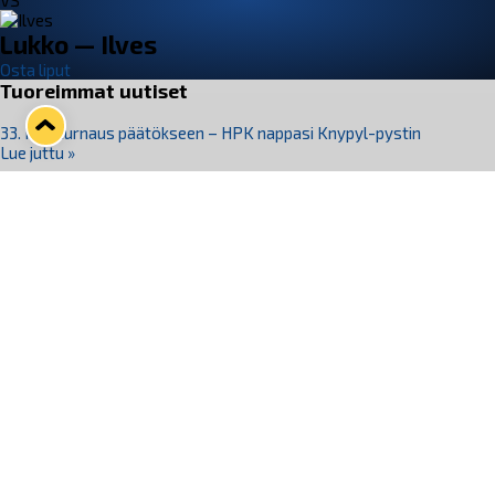
VS
Lukko — Ilves
Osta liput
Tuoreimmat uutiset
33. Pitsiturnaus päätökseen – HPK nappasi Knypyl-pystin
Lue juttu »
Otteluliput juhlakaudelle 26–27 nyt myynnissä!
Lue juttu »
Kiekko-Espoo voittaa historian ensimmäisen naisten
Pitsiturnauksen
Lue juttu »
Pitsiturnauksen päiväliput on loppuunmyyty – Pitsitunnelmaan
pääset myös Marina Vistan terassilla
Lue juttu »
Lukko ja pirkanmaalainen vaatevalmistaja Nousu yhteistyöhön
Lue juttu »
Seuraa Lukkoa somessa