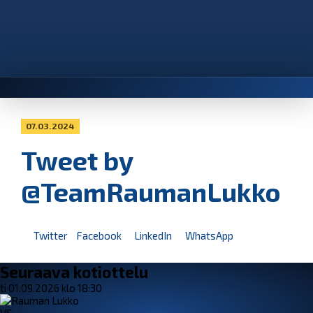
07.03.2024
Tweet by
@TeamRaumanLukko
Twitter
Facebook
LinkedIn
WhatsApp
Seuraava kotiottelu
ti 01.09.2026 klo 18:30