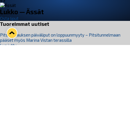
VS
Lukko — Ässät
Osta liput
Tuoreimmat uutiset
Pitsiturnauksen päiväliput on loppuunmyyty – Pitsitunnelmaan
pääset myös Marina Vistan terassilla
Lue juttu »
Lukko ja pirkanmaalainen vaatevalmistaja Nousu yhteistyöhön
Lue juttu »
Aapo Vanninen Nuorten Leijonien mukana
Lue juttu »
Rauman Lukko Oy on ostanut Marina Vista Oy:n liiketoiminnan
Raumalta
Lue juttu »
Varausviikonloppu oli kiireinen Jakub Florisille
Lue juttu »
Seuraa Lukkoa somessa