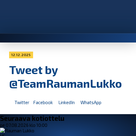
12.12.2025
Tweet by
@TeamRaumanLukko
Twitter
Facebook
LinkedIn
WhatsApp
Seuraava kotiottelu
pe 07.08.2026 klo 10:00