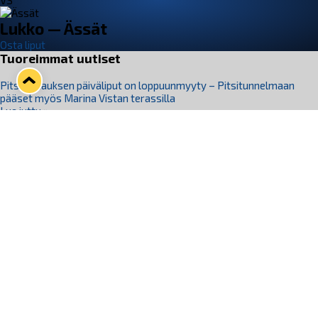
VS
Lukko — Ässät
Osta liput
Tuoreimmat uutiset
Pitsiturnauksen päiväliput on loppuunmyyty – Pitsitunnelmaan
pääset myös Marina Vistan terassilla
Lue juttu »
Lukko ja pirkanmaalainen vaatevalmistaja Nousu yhteistyöhön
Lue juttu »
Aapo Vanninen Nuorten Leijonien mukana
Lue juttu »
Rauman Lukko Oy on ostanut Marina Vista Oy:n liiketoiminnan
Raumalta
Lue juttu »
Varausviikonloppu oli kiireinen Jakub Florisille
Lue juttu »
Seuraa Lukkoa somessa