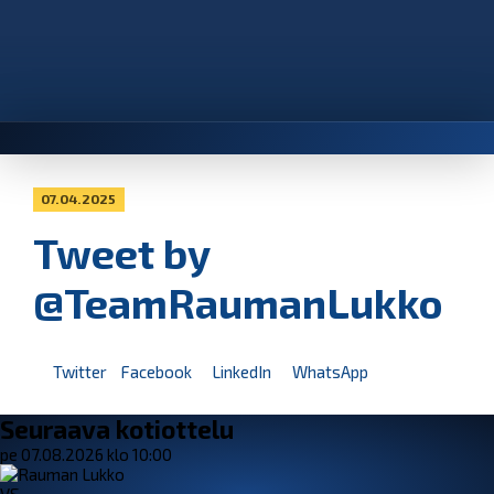
07.04.2025
Tweet by
@TeamRaumanLukko
Twitter
Facebook
LinkedIn
WhatsApp
Seuraava kotiottelu
pe 07.08.2026 klo 10:00