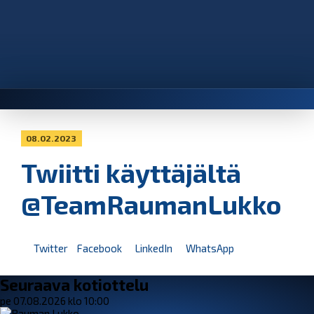
08.02.2023
Twiitti käyttäjältä
@TeamRaumanLukko
Twitter
Facebook
LinkedIn
WhatsApp
Seuraava kotiottelu
pe 07.08.2026 klo 10:00