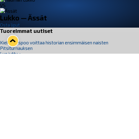
VS
Lukko — Ässät
Osta liput
Tuoreimmat uutiset
Kiekko-Espoo voittaa historian ensimmäisen naisten
Pitsiturnauksen
Lue juttu »
Pitsiturnauksen päiväliput on loppuunmyyty – Pitsitunnelmaan
pääset myös Marina Vistan terassilla
Lue juttu »
Lukko ja pirkanmaalainen vaatevalmistaja Nousu yhteistyöhön
Lue juttu »
Aapo Vanninen Nuorten Leijonien mukana
Lue juttu »
Rauman Lukko Oy on ostanut Marina Vista Oy:n liiketoiminnan
Raumalta
Lue juttu »