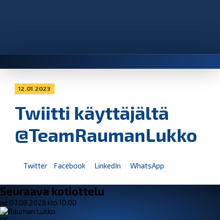
12.01.2023
Twiitti käyttäjältä
@TeamRaumanLukko
Twitter
Facebook
LinkedIn
WhatsApp
Seuraava kotiottelu
pe 07.08.2026 klo 10:00