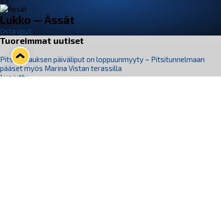
VS
Lukko — Ässät
Osta liput
Tuoreimmat uutiset
Pitsiturnauksen päiväliput on loppuunmyyty – Pitsitunnelmaan
pääset myös Marina Vistan terassilla
Lue juttu »
Lukko ja pirkanmaalainen vaatevalmistaja Nousu yhteistyöhön
Lue juttu »
Aapo Vanninen Nuorten Leijonien mukana
Lue juttu »
Rauman Lukko Oy on ostanut Marina Vista Oy:n liiketoiminnan
Raumalta
Lue juttu »
Varausviikonloppu oli kiireinen Jakub Florisille
Lue juttu »
Seuraa Lukkoa somessa