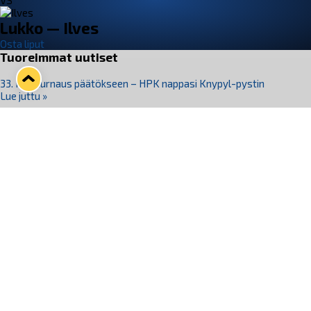
VS
Lukko — Ilves
Osta liput
Tuoreimmat uutiset
33. Pitsiturnaus päätökseen – HPK nappasi Knypyl-pystin
Lue juttu »
Otteluliput juhlakaudelle 26–27 nyt myynnissä!
Lue juttu »
Kiekko-Espoo voittaa historian ensimmäisen naisten
Pitsiturnauksen
Lue juttu »
Pitsiturnauksen päiväliput on loppuunmyyty – Pitsitunnelmaan
pääset myös Marina Vistan terassilla
Lue juttu »
Lukko ja pirkanmaalainen vaatevalmistaja Nousu yhteistyöhön
Lue juttu »
Seuraa Lukkoa somessa