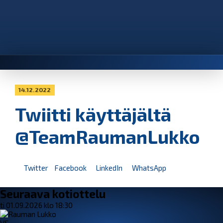
14.12.2022
Twiitti käyttäjältä
@TeamRaumanLukko
Twitter
Facebook
LinkedIn
WhatsApp
Seuraava kotiottelu
ti 01.09.2026 klo 18:30