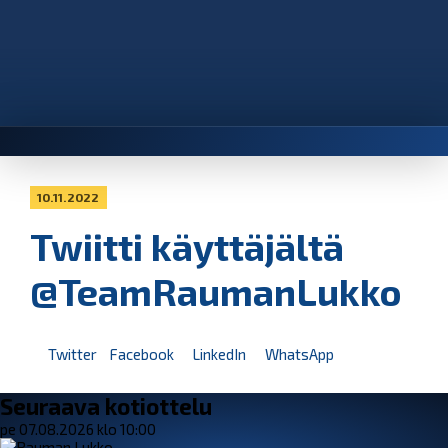
10.11.2022
Twiitti käyttäjältä
@TeamRaumanLukko
Twitter
Facebook
LinkedIn
WhatsApp
Seuraava kotiottelu
pe 07.08.2026 klo 10:00