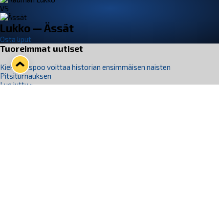
VS
Lukko — Ässät
Osta liput
Tuoreimmat uutiset
Kiekko-Espoo voittaa historian ensimmäisen naisten
Pitsiturnauksen
Lue juttu »
Pitsiturnauksen päiväliput on loppuunmyyty – Pitsitunnelmaan
pääset myös Marina Vistan terassilla
Lue juttu »
Lukko ja pirkanmaalainen vaatevalmistaja Nousu yhteistyöhön
Lue juttu »
Aapo Vanninen Nuorten Leijonien mukana
Lue juttu »
Rauman Lukko Oy on ostanut Marina Vista Oy:n liiketoiminnan
Raumalta
Lue juttu »