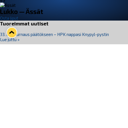
VS
Lukko — Ässät
Osta liput
Tuoreimmat uutiset
33. Pitsiturnaus päätökseen – HPK nappasi Knypyl-pystin
Lue juttu »
Otteluliput juhlakaudelle 26–27 nyt myynnissä!
Lue juttu »
Kiekko-Espoo voittaa historian ensimmäisen naisten
Pitsiturnauksen
Lue juttu »
Pitsiturnauksen päiväliput on loppuunmyyty – Pitsitunnelmaan
pääset myös Marina Vistan terassilla
Lue juttu »
Lukko ja pirkanmaalainen vaatevalmistaja Nousu yhteistyöhön
Lue juttu »
Seuraa Lukkoa somessa