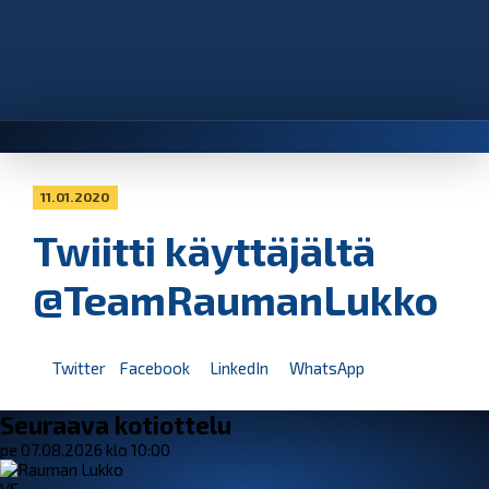
11.01.2020
Twiitti käyttäjältä
@TeamRaumanLukko
Twitter
Facebook
LinkedIn
WhatsApp
Seuraava kotiottelu
pe 07.08.2026 klo 10:00