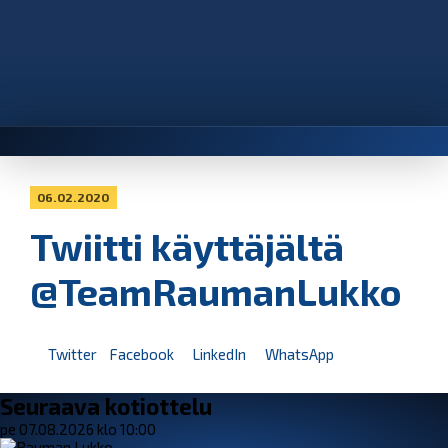
06.02.2020
Twiitti käyttäjältä
@TeamRaumanLukko
Twitter
Facebook
LinkedIn
WhatsApp
Seuraava kotiottelu
pe 07.08.2026 klo 10:00