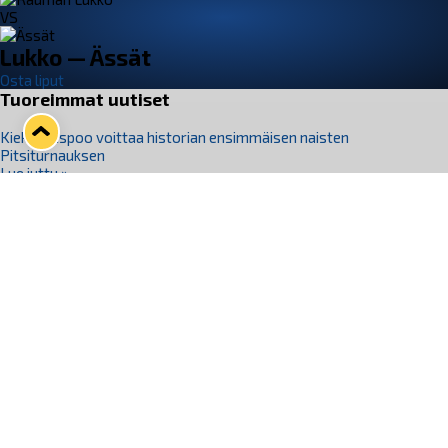
VS
Lukko — Ässät
Osta liput
Tuoreimmat uutiset
Kiekko-Espoo voittaa historian ensimmäisen naisten
Pitsiturnauksen
Lue juttu »
Pitsiturnauksen päiväliput on loppuunmyyty – Pitsitunnelmaan
pääset myös Marina Vistan terassilla
Lue juttu »
Lukko ja pirkanmaalainen vaatevalmistaja Nousu yhteistyöhön
Lue juttu »
Aapo Vanninen Nuorten Leijonien mukana
Lue juttu »
Rauman Lukko Oy on ostanut Marina Vista Oy:n liiketoiminnan
Raumalta
Lue juttu »