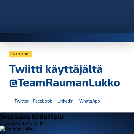
16.10.2018
Twiitti käyttäjältä
@TeamRaumanLukko
Twitter
Facebook
LinkedIn
WhatsApp
Seuraava kotiottelu
ti 01.09.2026 klo 18:30