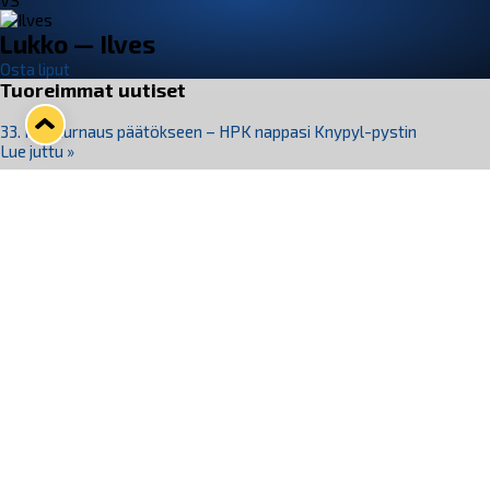
VS
Lukko — Ilves
Osta liput
Tuoreimmat uutiset
33. Pitsiturnaus päätökseen – HPK nappasi Knypyl-pystin
Lue juttu »
Otteluliput juhlakaudelle 26–27 nyt myynnissä!
Lue juttu »
Kiekko-Espoo voittaa historian ensimmäisen naisten
Pitsiturnauksen
Lue juttu »
Pitsiturnauksen päiväliput on loppuunmyyty – Pitsitunnelmaan
pääset myös Marina Vistan terassilla
Lue juttu »
Lukko ja pirkanmaalainen vaatevalmistaja Nousu yhteistyöhön
Lue juttu »
Seuraa Lukkoa somessa