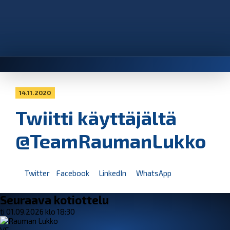
14.11.2020
Twiitti käyttäjältä
@TeamRaumanLukko
Twitter
Facebook
LinkedIn
WhatsApp
Seuraava kotiottelu
ti 01.09.2026 klo 18:30