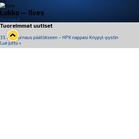
VS
Lukko — Ilves
Osta liput
Tuoreimmat uutiset
33. Pitsiturnaus päätökseen – HPK nappasi Knypyl-pystin
Lue juttu »
Otteluliput juhlakaudelle 26–27 nyt myynnissä!
Lue juttu »
Kiekko-Espoo voittaa historian ensimmäisen naisten
Pitsiturnauksen
Lue juttu »
Pitsiturnauksen päiväliput on loppuunmyyty – Pitsitunnelmaan
pääset myös Marina Vistan terassilla
Lue juttu »
Lukko ja pirkanmaalainen vaatevalmistaja Nousu yhteistyöhön
Lue juttu »
Seuraa Lukkoa somessa