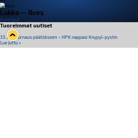
VS
Lukko — Ilves
Osta liput
Tuoreimmat uutiset
33. Pitsiturnaus päätökseen – HPK nappasi Knypyl-pystin
Lue juttu »
Otteluliput juhlakaudelle 26–27 nyt myynnissä!
Lue juttu »
Kiekko-Espoo voittaa historian ensimmäisen naisten
Pitsiturnauksen
Lue juttu »
Pitsiturnauksen päiväliput on loppuunmyyty – Pitsitunnelmaan
pääset myös Marina Vistan terassilla
Lue juttu »
Lukko ja pirkanmaalainen vaatevalmistaja Nousu yhteistyöhön
Lue juttu »
Seuraa Lukkoa somessa