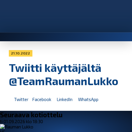
21.10.2022
Twiitti käyttäjältä
@TeamRaumanLukko
Twitter
Facebook
LinkedIn
WhatsApp
Seuraava kotiottelu
ti 01.09.2026 klo 18:30