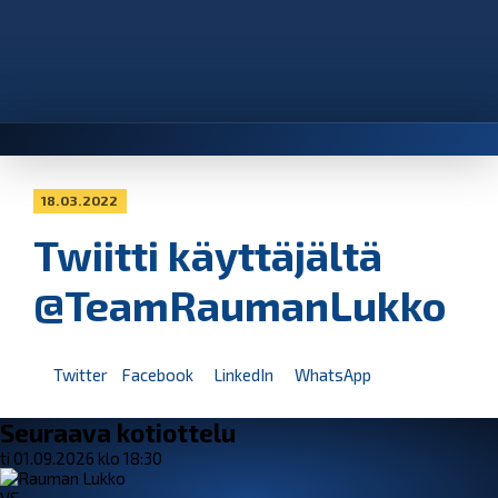
18.03.2022
Twiitti käyttäjältä
@TeamRaumanLukko
Twitter
Facebook
LinkedIn
WhatsApp
Seuraava kotiottelu
ti 01.09.2026 klo 18:30