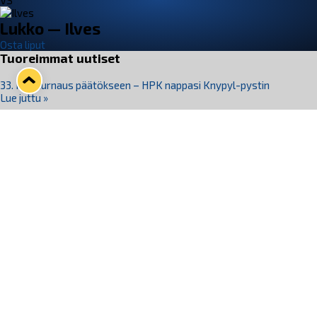
VS
Lukko — Ilves
Osta liput
Tuoreimmat uutiset
33. Pitsiturnaus päätökseen – HPK nappasi Knypyl-pystin
Lue juttu »
Otteluliput juhlakaudelle 26–27 nyt myynnissä!
Lue juttu »
Kiekko-Espoo voittaa historian ensimmäisen naisten
Pitsiturnauksen
Lue juttu »
Pitsiturnauksen päiväliput on loppuunmyyty – Pitsitunnelmaan
pääset myös Marina Vistan terassilla
Lue juttu »
Lukko ja pirkanmaalainen vaatevalmistaja Nousu yhteistyöhön
Lue juttu »
Seuraa Lukkoa somessa