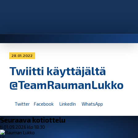
28.01.2022
Twiitti käyttäjältä
@TeamRaumanLukko
Twitter
Facebook
LinkedIn
WhatsApp
Seuraava kotiottelu
ti 01.09.2026 klo 18:30