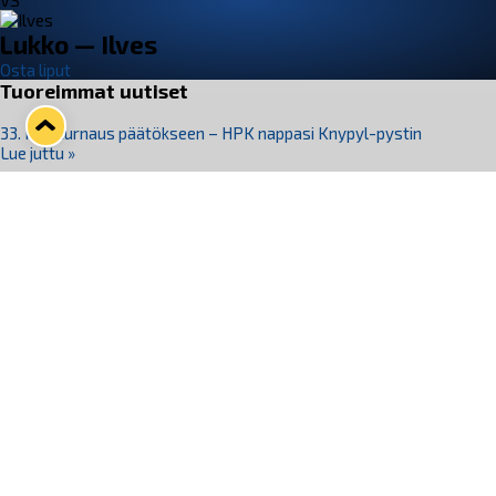
VS
Lukko — Ilves
Osta liput
Tuoreimmat uutiset
33. Pitsiturnaus päätökseen – HPK nappasi Knypyl-pystin
Lue juttu »
Otteluliput juhlakaudelle 26–27 nyt myynnissä!
Lue juttu »
Kiekko-Espoo voittaa historian ensimmäisen naisten
Pitsiturnauksen
Lue juttu »
Pitsiturnauksen päiväliput on loppuunmyyty – Pitsitunnelmaan
pääset myös Marina Vistan terassilla
Lue juttu »
Lukko ja pirkanmaalainen vaatevalmistaja Nousu yhteistyöhön
Lue juttu »
Seuraa Lukkoa somessa