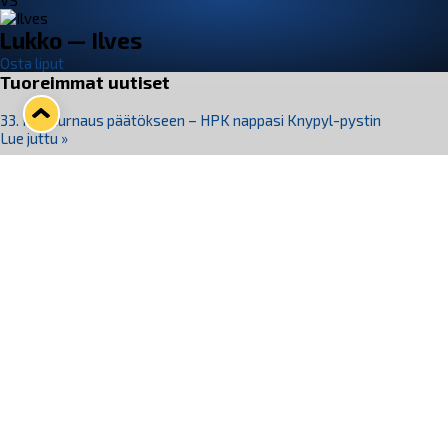
VS
Lukko — Ilves
Osta liput
Tuoreimmat uutiset
33. Pitsiturnaus päätökseen – HPK nappasi Knypyl-pystin
Lue juttu »
Otteluliput juhlakaudelle 26–27 nyt myynnissä!
Lue juttu »
Kiekko-Espoo voittaa historian ensimmäisen naisten
Pitsiturnauksen
Lue juttu »
Pitsiturnauksen päiväliput on loppuunmyyty – Pitsitunnelmaan
pääset myös Marina Vistan terassilla
Lue juttu »
Lukko ja pirkanmaalainen vaatevalmistaja Nousu yhteistyöhön
Lue juttu »
Seuraa Lukkoa somessa