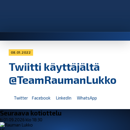
08.01.2022
Twiitti käyttäjältä
@TeamRaumanLukko
Twitter
Facebook
LinkedIn
WhatsApp
Seuraava kotiottelu
ti 01.09.2026 klo 18:30