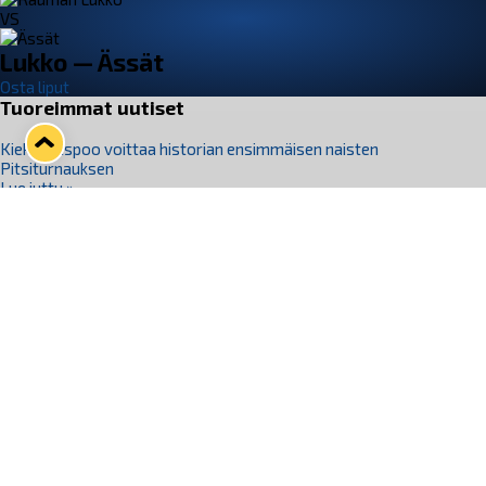
VS
Lukko — Ässät
Osta liput
Tuoreimmat uutiset
Kiekko-Espoo voittaa historian ensimmäisen naisten
Pitsiturnauksen
Lue juttu »
Pitsiturnauksen päiväliput on loppuunmyyty – Pitsitunnelmaan
pääset myös Marina Vistan terassilla
Lue juttu »
Lukko ja pirkanmaalainen vaatevalmistaja Nousu yhteistyöhön
Lue juttu »
Aapo Vanninen Nuorten Leijonien mukana
Lue juttu »
Rauman Lukko Oy on ostanut Marina Vista Oy:n liiketoiminnan
Raumalta
Lue juttu »