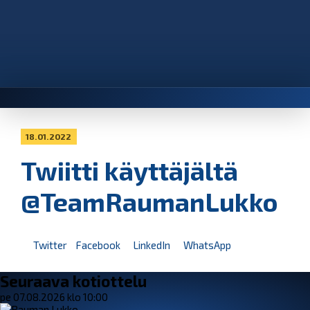
18.01.2022
Twiitti käyttäjältä
@TeamRaumanLukko
Twitter
Facebook
LinkedIn
WhatsApp
Seuraava kotiottelu
pe 07.08.2026 klo 10:00