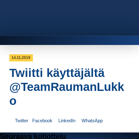
14.11.2019
Twiitti käyttäjältä
@TeamRaumanLukk
o
Twitter
Facebook
LinkedIn
WhatsApp
Seuraava kotiottelu