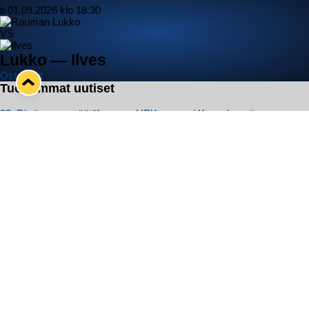
ti 01.09.2026 klo 18:30
VS
Lukko — Ilves
Osta liput
Tuoreimmat uutiset
33. Pitsiturnaus päätökseen – HPK nappasi Knypyl-pystin
Lue juttu »
Otteluliput juhlakaudelle 26–27 nyt myynnissä!
Lue juttu »
Kiekko-Espoo voittaa historian ensimmäisen naisten Pitsiturnauksen
Lue juttu »
Pitsiturnauksen päiväliput on loppuunmyyty – Pitsitunnelmaan
pääset myös Marina Vistan terassilla
Lue juttu »
Lukko ja pirkanmaalainen vaatevalmistaja Nousu yhteistyöhön
Lue juttu »
Seuraa Lukkoa somessa