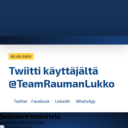
03.03.2023
Twiitti käyttäjältä
@TeamRaumanLukko
Twitter
Facebook
LinkedIn
WhatsApp
Seuraava kotiottelu
pe 07.08.2026 klo 10:00