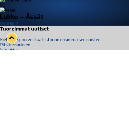
VS
Lukko — Ässät
Osta liput
Tuoreimmat uutiset
Kiekko-Espoo voittaa historian ensimmäisen naisten
Pitsiturnauksen
Lue juttu »
Pitsiturnauksen päiväliput on loppuunmyyty – Pitsitunnelmaan
pääset myös Marina Vistan terassilla
Lue juttu »
Lukko ja pirkanmaalainen vaatevalmistaja Nousu yhteistyöhön
Lue juttu »
Aapo Vanninen Nuorten Leijonien mukana
Lue juttu »
Rauman Lukko Oy on ostanut Marina Vista Oy:n liiketoiminnan
Raumalta
Lue juttu »