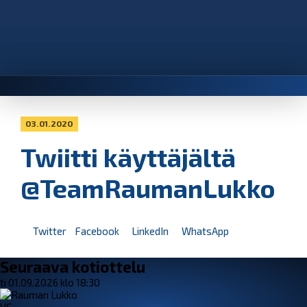
03.01.2020
Twiitti käyttäjältä
@TeamRaumanLukko
Twitter
Facebook
LinkedIn
WhatsApp
Seuraava kotiottelu
ti 01.09.2026 klo 18:30