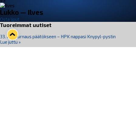
VS
Lukko — Ilves
Osta liput
Tuoreimmat uutiset
33. Pitsiturnaus päätökseen – HPK nappasi Knypyl-pystin
Lue juttu »
Otteluliput juhlakaudelle 26–27 nyt myynnissä!
Lue juttu »
Kiekko-Espoo voittaa historian ensimmäisen naisten
Pitsiturnauksen
Lue juttu »
Pitsiturnauksen päiväliput on loppuunmyyty – Pitsitunnelmaan
pääset myös Marina Vistan terassilla
Lue juttu »
Lukko ja pirkanmaalainen vaatevalmistaja Nousu yhteistyöhön
Lue juttu »
Seuraa Lukkoa somessa