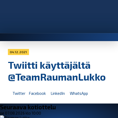
04.12.2021
Twiitti käyttäjältä
@TeamRaumanLukko
Twitter
Facebook
LinkedIn
WhatsApp
Seuraava kotiottelu
pe 07.08.2026 klo 10:00