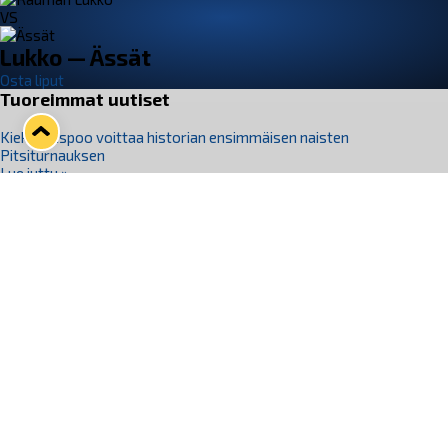
VS
Lukko — Ässät
Osta liput
Tuoreimmat uutiset
Kiekko-Espoo voittaa historian ensimmäisen naisten
Pitsiturnauksen
Lue juttu »
Pitsiturnauksen päiväliput on loppuunmyyty – Pitsitunnelmaan
pääset myös Marina Vistan terassilla
Lue juttu »
Lukko ja pirkanmaalainen vaatevalmistaja Nousu yhteistyöhön
Lue juttu »
Aapo Vanninen Nuorten Leijonien mukana
Lue juttu »
Rauman Lukko Oy on ostanut Marina Vista Oy:n liiketoiminnan
Raumalta
Lue juttu »