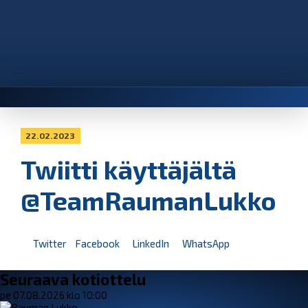
22.02.2023
Twiitti käyttäjältä
@TeamRaumanLukko
Twitter
Facebook
LinkedIn
WhatsApp
Seuraava kotiottelu
pe 07.08.2026 klo 10:00