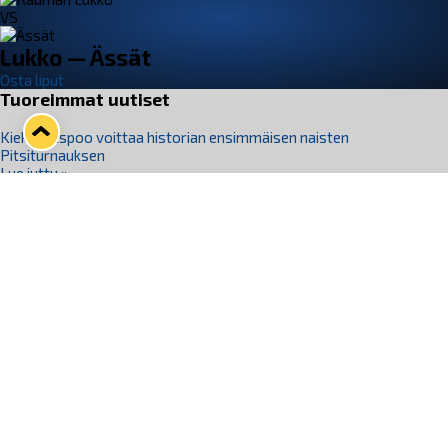
VS
Lukko — Ässät
Osta liput
Tuoreimmat uutiset
Kiekko-Espoo voittaa historian ensimmäisen naisten
Pitsiturnauksen
Lue juttu »
Pitsiturnauksen päiväliput on loppuunmyyty – Pitsitunnelmaan
pääset myös Marina Vistan terassilla
Lue juttu »
Lukko ja pirkanmaalainen vaatevalmistaja Nousu yhteistyöhön
Lue juttu »
Aapo Vanninen Nuorten Leijonien mukana
Lue juttu »
Rauman Lukko Oy on ostanut Marina Vista Oy:n liiketoiminnan
Raumalta
Lue juttu »