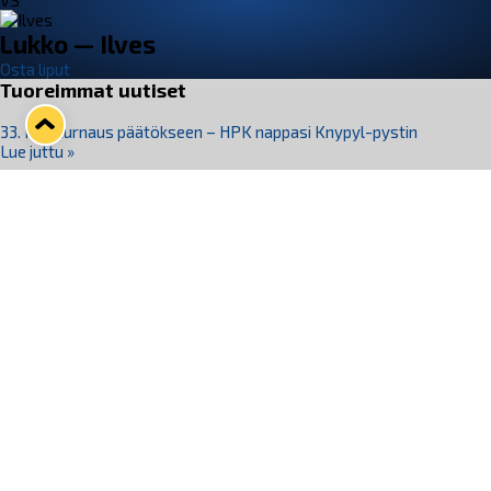
VS
Lukko — Ilves
Osta liput
Tuoreimmat uutiset
33. Pitsiturnaus päätökseen – HPK nappasi Knypyl-pystin
Lue juttu »
Otteluliput juhlakaudelle 26–27 nyt myynnissä!
Lue juttu »
Kiekko-Espoo voittaa historian ensimmäisen naisten
Pitsiturnauksen
Lue juttu »
Pitsiturnauksen päiväliput on loppuunmyyty – Pitsitunnelmaan
pääset myös Marina Vistan terassilla
Lue juttu »
Lukko ja pirkanmaalainen vaatevalmistaja Nousu yhteistyöhön
Lue juttu »
Seuraa Lukkoa somessa