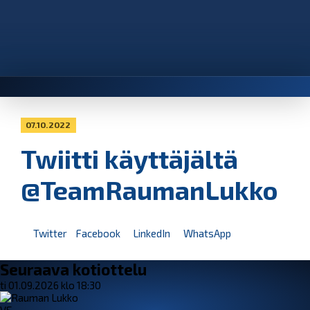
07.10.2022
Twiitti käyttäjältä
@TeamRaumanLukko
Twitter
Facebook
LinkedIn
WhatsApp
Seuraava kotiottelu
ti 01.09.2026 klo 18:30