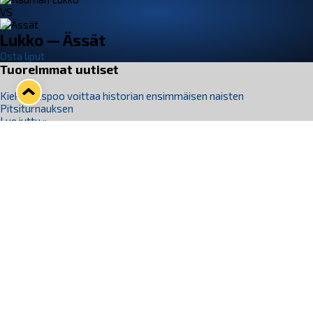
VS
Lukko — Ässät
Osta liput
Tuoreimmat uutiset
Kiekko-Espoo voittaa historian ensimmäisen naisten
Pitsiturnauksen
Lue juttu »
Pitsiturnauksen päiväliput on loppuunmyyty – Pitsitunnelmaan
pääset myös Marina Vistan terassilla
Lue juttu »
Lukko ja pirkanmaalainen vaatevalmistaja Nousu yhteistyöhön
Lue juttu »
Aapo Vanninen Nuorten Leijonien mukana
Lue juttu »
Rauman Lukko Oy on ostanut Marina Vista Oy:n liiketoiminnan
Raumalta
Lue juttu »