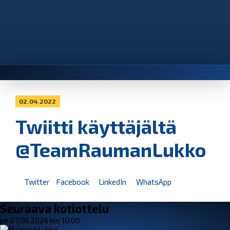
02.04.2022
Twiitti käyttäjältä
@TeamRaumanLukko
Twitter
Facebook
LinkedIn
WhatsApp
Seuraava kotiottelu
pe 07.08.2026 klo 10:00