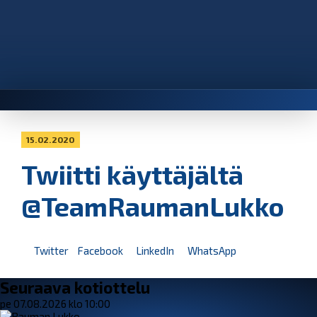
15.02.2020
Twiitti käyttäjältä
@TeamRaumanLukko
Twitter
Facebook
LinkedIn
WhatsApp
Seuraava kotiottelu
pe 07.08.2026 klo 10:00