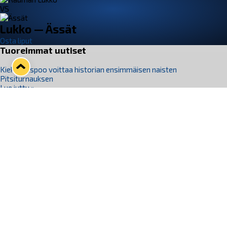
VS
Lukko — Ässät
Osta liput
Tuoreimmat uutiset
Kiekko-Espoo voittaa historian ensimmäisen naisten
Pitsiturnauksen
Lue juttu »
Pitsiturnauksen päiväliput on loppuunmyyty – Pitsitunnelmaan
pääset myös Marina Vistan terassilla
Lue juttu »
Lukko ja pirkanmaalainen vaatevalmistaja Nousu yhteistyöhön
Lue juttu »
Aapo Vanninen Nuorten Leijonien mukana
Lue juttu »
Rauman Lukko Oy on ostanut Marina Vista Oy:n liiketoiminnan
Raumalta
Lue juttu »