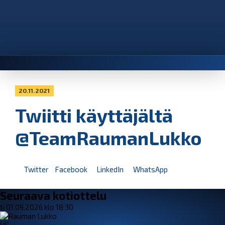
20.11.2021
Twiitti käyttäjältä
@TeamRaumanLukko
Twitter
Facebook
LinkedIn
WhatsApp
Seuraava kotiottelu
ti 01.09.2026 klo 18:30