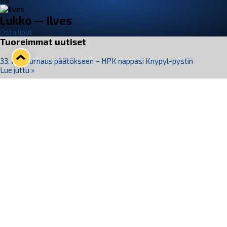
VS
Lukko — Ilves
Osta liput
Tuoreimmat uutiset
33. Pitsiturnaus päätökseen – HPK nappasi Knypyl-pystin
Lue juttu »
Otteluliput juhlakaudelle 26–27 nyt myynnissä!
Lue juttu »
Kiekko-Espoo voittaa historian ensimmäisen naisten
Pitsiturnauksen
Lue juttu »
Pitsiturnauksen päiväliput on loppuunmyyty – Pitsitunnelmaan
pääset myös Marina Vistan terassilla
Lue juttu »
Lukko ja pirkanmaalainen vaatevalmistaja Nousu yhteistyöhön
Lue juttu »
Seuraa Lukkoa somessa