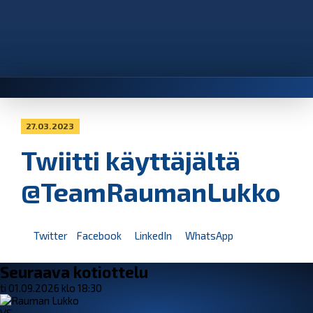
27.03.2023
Twiitti käyttäjältä
@TeamRaumanLukko
Twitter
Facebook
LinkedIn
WhatsApp
Seuraava kotiottelu
ti 01.09.2026 klo 18:30