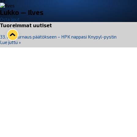
VS
Lukko — Ilves
Osta liput
Tuoreimmat uutiset
33. Pitsiturnaus päätökseen – HPK nappasi Knypyl-pystin
Lue juttu »
Otteluliput juhlakaudelle 26–27 nyt myynnissä!
Lue juttu »
Kiekko-Espoo voittaa historian ensimmäisen naisten
Pitsiturnauksen
Lue juttu »
Pitsiturnauksen päiväliput on loppuunmyyty – Pitsitunnelmaan
pääset myös Marina Vistan terassilla
Lue juttu »
Lukko ja pirkanmaalainen vaatevalmistaja Nousu yhteistyöhön
Lue juttu »
Seuraa Lukkoa somessa