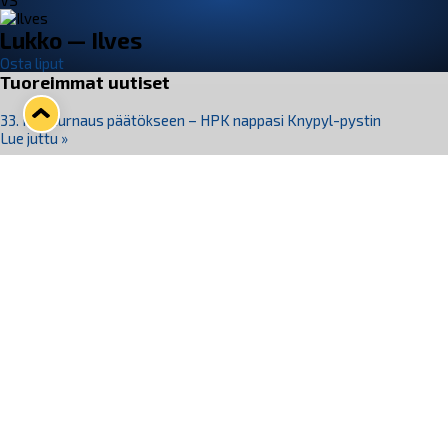
VS
Lukko — Ilves
Osta liput
Tuoreimmat uutiset
33. Pitsiturnaus päätökseen – HPK nappasi Knypyl-pystin
Lue juttu »
Otteluliput juhlakaudelle 26–27 nyt myynnissä!
Lue juttu »
Kiekko-Espoo voittaa historian ensimmäisen naisten
Pitsiturnauksen
Lue juttu »
Pitsiturnauksen päiväliput on loppuunmyyty – Pitsitunnelmaan
pääset myös Marina Vistan terassilla
Lue juttu »
Lukko ja pirkanmaalainen vaatevalmistaja Nousu yhteistyöhön
Lue juttu »
Seuraa Lukkoa somessa