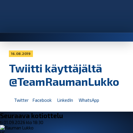
16.08.2019
Twiitti käyttäjältä
@TeamRaumanLukko
Twitter
Facebook
LinkedIn
WhatsApp
Seuraava kotiottelu
ti 01.09.2026 klo 18:30