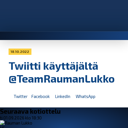
18.10.2022
Twiitti käyttäjältä
@TeamRaumanLukko
Twitter
Facebook
LinkedIn
WhatsApp
Seuraava kotiottelu
ti 01.09.2026 klo 18:30