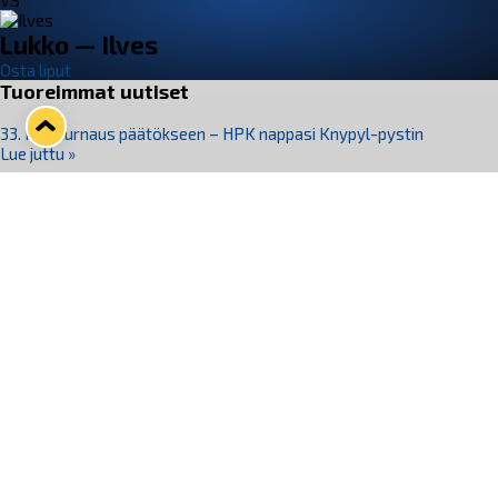
VS
Lukko — Ilves
Osta liput
Tuoreimmat uutiset
33. Pitsiturnaus päätökseen – HPK nappasi Knypyl-pystin
Lue juttu »
Otteluliput juhlakaudelle 26–27 nyt myynnissä!
Lue juttu »
Kiekko-Espoo voittaa historian ensimmäisen naisten
Pitsiturnauksen
Lue juttu »
Pitsiturnauksen päiväliput on loppuunmyyty – Pitsitunnelmaan
pääset myös Marina Vistan terassilla
Lue juttu »
Lukko ja pirkanmaalainen vaatevalmistaja Nousu yhteistyöhön
Lue juttu »
Seuraa Lukkoa somessa