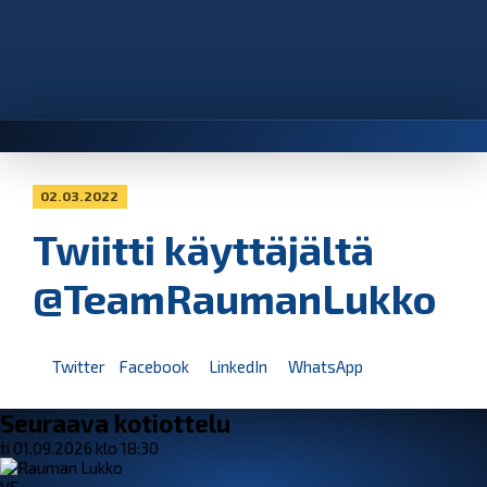
02.03.2022
Twiitti käyttäjältä
@TeamRaumanLukko
Twitter
Facebook
LinkedIn
WhatsApp
Seuraava kotiottelu
ti 01.09.2026 klo 18:30