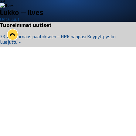
VS
Lukko — Ilves
Osta liput
Tuoreimmat uutiset
33. Pitsiturnaus päätökseen – HPK nappasi Knypyl-pystin
Lue juttu »
Otteluliput juhlakaudelle 26–27 nyt myynnissä!
Lue juttu »
Kiekko-Espoo voittaa historian ensimmäisen naisten
Pitsiturnauksen
Lue juttu »
Pitsiturnauksen päiväliput on loppuunmyyty – Pitsitunnelmaan
pääset myös Marina Vistan terassilla
Lue juttu »
Lukko ja pirkanmaalainen vaatevalmistaja Nousu yhteistyöhön
Lue juttu »
Seuraa Lukkoa somessa