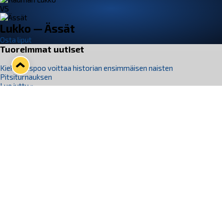
VS
Lukko — Ässät
Osta liput
Tuoreimmat uutiset
Kiekko-Espoo voittaa historian ensimmäisen naisten
Pitsiturnauksen
Lue juttu »
Pitsiturnauksen päiväliput on loppuunmyyty – Pitsitunnelmaan
pääset myös Marina Vistan terassilla
Lue juttu »
Lukko ja pirkanmaalainen vaatevalmistaja Nousu yhteistyöhön
Lue juttu »
Aapo Vanninen Nuorten Leijonien mukana
Lue juttu »
Rauman Lukko Oy on ostanut Marina Vista Oy:n liiketoiminnan
Raumalta
Lue juttu »