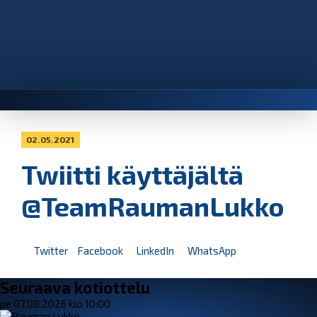
02.05.2021
Twiitti käyttäjältä
@TeamRaumanLukko
Twitter
Facebook
LinkedIn
WhatsApp
Seuraava kotiottelu
pe 07.08.2026 klo 10:00