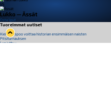
VS
Lukko — Ässät
Osta liput
Tuoreimmat uutiset
Kiekko-Espoo voittaa historian ensimmäisen naisten
Pitsiturnauksen
Lue juttu »
Pitsiturnauksen päiväliput on loppuunmyyty – Pitsitunnelmaan
pääset myös Marina Vistan terassilla
Lue juttu »
Lukko ja pirkanmaalainen vaatevalmistaja Nousu yhteistyöhön
Lue juttu »
Aapo Vanninen Nuorten Leijonien mukana
Lue juttu »
Rauman Lukko Oy on ostanut Marina Vista Oy:n liiketoiminnan
Raumalta
Lue juttu »