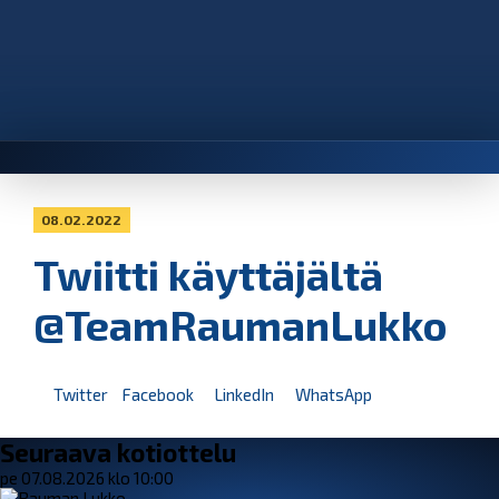
08.02.2022
Twiitti käyttäjältä
@TeamRaumanLukko
Twitter
Facebook
LinkedIn
WhatsApp
Seuraava kotiottelu
pe 07.08.2026 klo 10:00