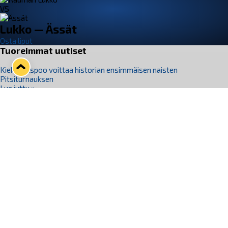
VS
Lukko — Ässät
Osta liput
Tuoreimmat uutiset
Kiekko-Espoo voittaa historian ensimmäisen naisten
Pitsiturnauksen
Lue juttu »
Pitsiturnauksen päiväliput on loppuunmyyty – Pitsitunnelmaan
pääset myös Marina Vistan terassilla
Lue juttu »
Lukko ja pirkanmaalainen vaatevalmistaja Nousu yhteistyöhön
Lue juttu »
Aapo Vanninen Nuorten Leijonien mukana
Lue juttu »
Rauman Lukko Oy on ostanut Marina Vista Oy:n liiketoiminnan
Raumalta
Lue juttu »