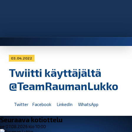
03.04.2022
Twiitti käyttäjältä
@TeamRaumanLukko
Twitter
Facebook
LinkedIn
WhatsApp
Seuraava kotiottelu
pe 07.08.2026 klo 10:00