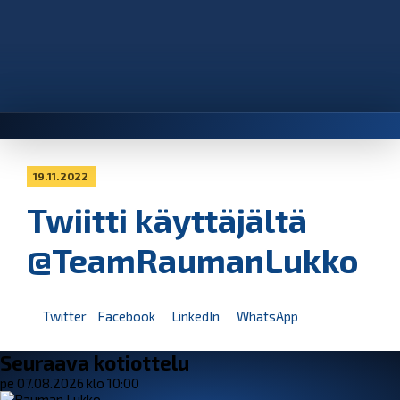
19.11.2022
Twiitti käyttäjältä
@TeamRaumanLukko
Twitter
Facebook
LinkedIn
WhatsApp
Seuraava kotiottelu
pe 07.08.2026 klo 10:00