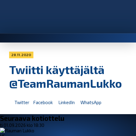
28.11.2020
Twiitti käyttäjältä
@TeamRaumanLukko
Twitter
Facebook
LinkedIn
WhatsApp
Seuraava kotiottelu
ti 01.09.2026 klo 18:30