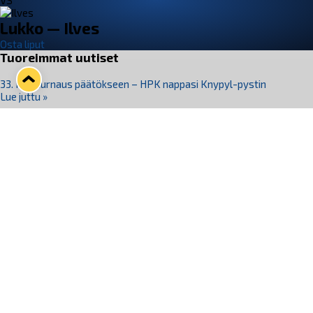
VS
Lukko — Ilves
Osta liput
Tuoreimmat uutiset
33. Pitsiturnaus päätökseen – HPK nappasi Knypyl-pystin
Lue juttu »
Otteluliput juhlakaudelle 26–27 nyt myynnissä!
Lue juttu »
Kiekko-Espoo voittaa historian ensimmäisen naisten
Pitsiturnauksen
Lue juttu »
Pitsiturnauksen päiväliput on loppuunmyyty – Pitsitunnelmaan
pääset myös Marina Vistan terassilla
Lue juttu »
Lukko ja pirkanmaalainen vaatevalmistaja Nousu yhteistyöhön
Lue juttu »
Seuraa Lukkoa somessa