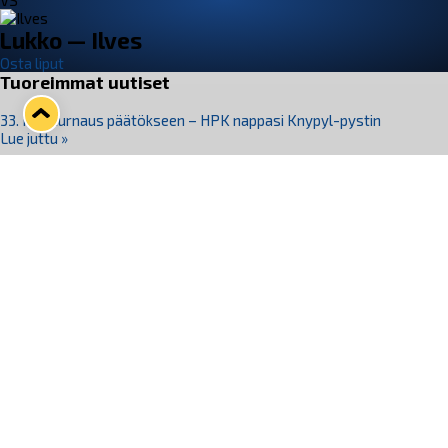
VS
Lukko — Ilves
Osta liput
Tuoreimmat uutiset
33. Pitsiturnaus päätökseen – HPK nappasi Knypyl-pystin
Lue juttu »
Otteluliput juhlakaudelle 26–27 nyt myynnissä!
Lue juttu »
Kiekko-Espoo voittaa historian ensimmäisen naisten
Pitsiturnauksen
Lue juttu »
Pitsiturnauksen päiväliput on loppuunmyyty – Pitsitunnelmaan
pääset myös Marina Vistan terassilla
Lue juttu »
Lukko ja pirkanmaalainen vaatevalmistaja Nousu yhteistyöhön
Lue juttu »
Seuraa Lukkoa somessa