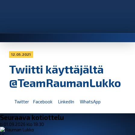
12.05.2021
Twiitti käyttäjältä
@TeamRaumanLukko
Twitter
Facebook
LinkedIn
WhatsApp
Seuraava kotiottelu
ti 01.09.2026 klo 18:30