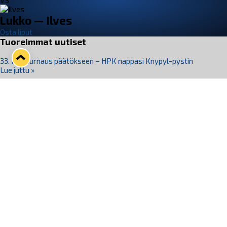
VS
Lukko — Ilves
Osta liput
Tuoreimmat uutiset
33. Pitsiturnaus päätökseen – HPK nappasi Knypyl-pystin
Lue juttu »
Otteluliput juhlakaudelle 26–27 nyt myynnissä!
Lue juttu »
Kiekko-Espoo voittaa historian ensimmäisen naisten
Pitsiturnauksen
Lue juttu »
Pitsiturnauksen päiväliput on loppuunmyyty – Pitsitunnelmaan
pääset myös Marina Vistan terassilla
Lue juttu »
Lukko ja pirkanmaalainen vaatevalmistaja Nousu yhteistyöhön
Lue juttu »
Seuraa Lukkoa somessa