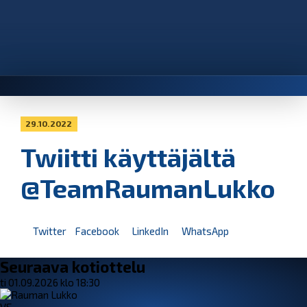
29.10.2022
Twiitti käyttäjältä
@TeamRaumanLukko
Twitter
Facebook
LinkedIn
WhatsApp
Seuraava kotiottelu
ti 01.09.2026 klo 18:30