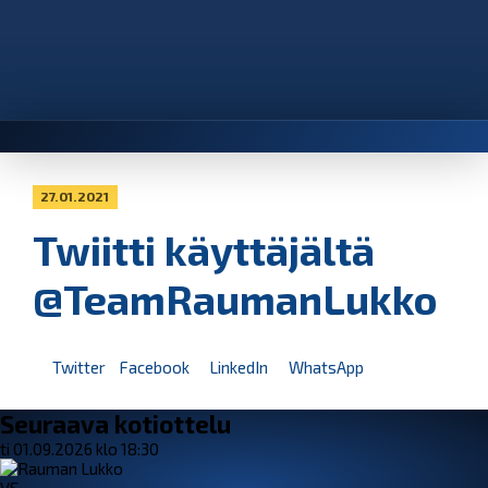
27.01.2021
Twiitti käyttäjältä
@TeamRaumanLukko
Twitter
Facebook
LinkedIn
WhatsApp
Seuraava kotiottelu
ti 01.09.2026 klo 18:30