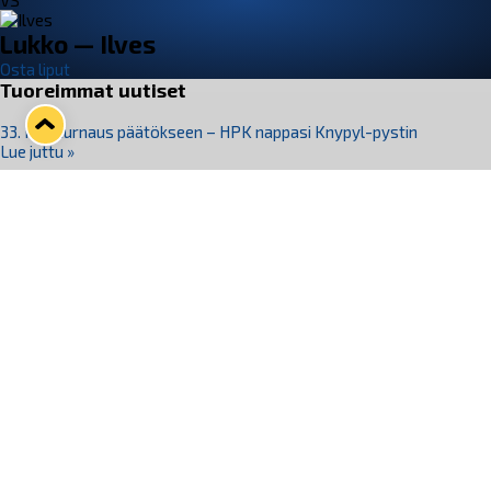
VS
Lukko — Ilves
Osta liput
Tuoreimmat uutiset
33. Pitsiturnaus päätökseen – HPK nappasi Knypyl-pystin
Lue juttu »
Otteluliput juhlakaudelle 26–27 nyt myynnissä!
Lue juttu »
Kiekko-Espoo voittaa historian ensimmäisen naisten
Pitsiturnauksen
Lue juttu »
Pitsiturnauksen päiväliput on loppuunmyyty – Pitsitunnelmaan
pääset myös Marina Vistan terassilla
Lue juttu »
Lukko ja pirkanmaalainen vaatevalmistaja Nousu yhteistyöhön
Lue juttu »
Seuraa Lukkoa somessa