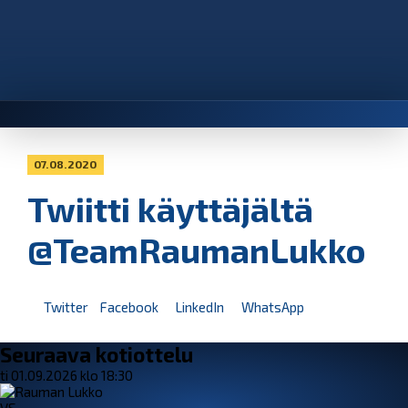
07.08.2020
Twiitti käyttäjältä
@TeamRaumanLukko
Twitter
Facebook
LinkedIn
WhatsApp
Seuraava kotiottelu
ti 01.09.2026 klo 18:30