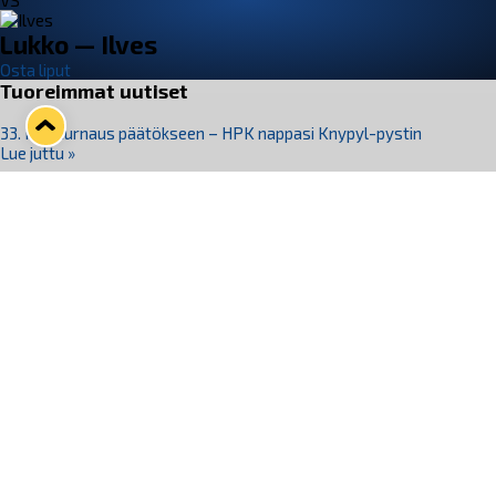
VS
Lukko — Ilves
Osta liput
Tuoreimmat uutiset
33. Pitsiturnaus päätökseen – HPK nappasi Knypyl-pystin
Lue juttu »
Otteluliput juhlakaudelle 26–27 nyt myynnissä!
Lue juttu »
Kiekko-Espoo voittaa historian ensimmäisen naisten
Pitsiturnauksen
Lue juttu »
Pitsiturnauksen päiväliput on loppuunmyyty – Pitsitunnelmaan
pääset myös Marina Vistan terassilla
Lue juttu »
Lukko ja pirkanmaalainen vaatevalmistaja Nousu yhteistyöhön
Lue juttu »
Seuraa Lukkoa somessa