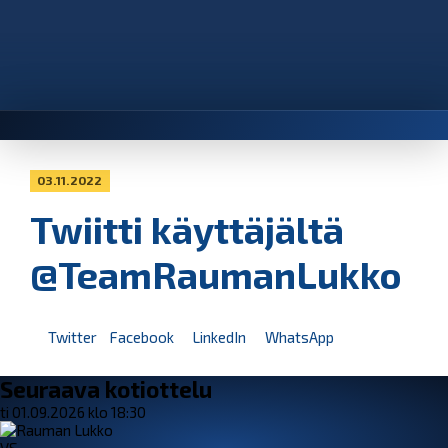
03.11.2022
Twiitti käyttäjältä
@TeamRaumanLukko
Twitter
Facebook
LinkedIn
WhatsApp
Seuraava kotiottelu
ti 01.09.2026 klo 18:30