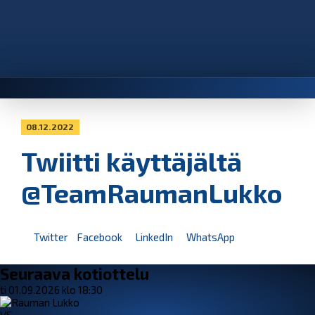
08.12.2022
Twiitti käyttäjältä
@TeamRaumanLukko
Twitter
Facebook
LinkedIn
WhatsApp
Seuraava kotiottelu
ti 01.09.2026 klo 18:30