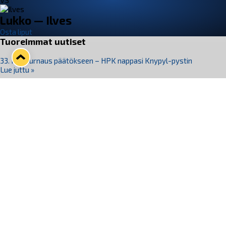
VS
Lukko — Ilves
Osta liput
Tuoreimmat uutiset
33. Pitsiturnaus päätökseen – HPK nappasi Knypyl-pystin
Lue juttu »
Otteluliput juhlakaudelle 26–27 nyt myynnissä!
Lue juttu »
Kiekko-Espoo voittaa historian ensimmäisen naisten
Pitsiturnauksen
Lue juttu »
Pitsiturnauksen päiväliput on loppuunmyyty – Pitsitunnelmaan
pääset myös Marina Vistan terassilla
Lue juttu »
Lukko ja pirkanmaalainen vaatevalmistaja Nousu yhteistyöhön
Lue juttu »
Seuraa Lukkoa somessa