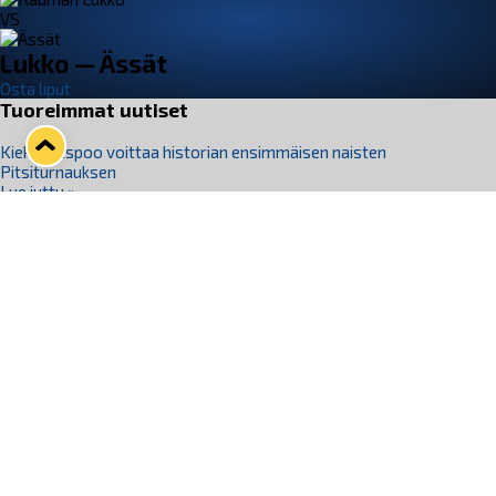
VS
Lukko — Ässät
Osta liput
Tuoreimmat uutiset
Kiekko-Espoo voittaa historian ensimmäisen naisten
Pitsiturnauksen
Lue juttu »
Pitsiturnauksen päiväliput on loppuunmyyty – Pitsitunnelmaan
pääset myös Marina Vistan terassilla
Lue juttu »
Lukko ja pirkanmaalainen vaatevalmistaja Nousu yhteistyöhön
Lue juttu »
Aapo Vanninen Nuorten Leijonien mukana
Lue juttu »
Rauman Lukko Oy on ostanut Marina Vista Oy:n liiketoiminnan
Raumalta
Lue juttu »