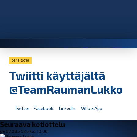
01.11.2019
Twiitti käyttäjältä
@TeamRaumanLukko
Twitter
Facebook
LinkedIn
WhatsApp
Seuraava kotiottelu
pe 07.08.2026 klo 10:00