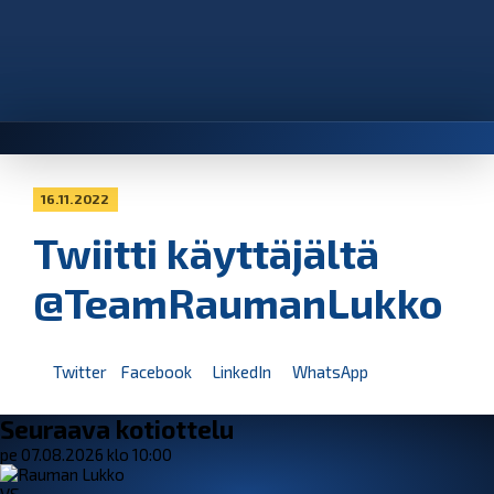
16.11.2022
Twiitti käyttäjältä
@TeamRaumanLukko
Twitter
Facebook
LinkedIn
WhatsApp
Seuraava kotiottelu
pe 07.08.2026 klo 10:00