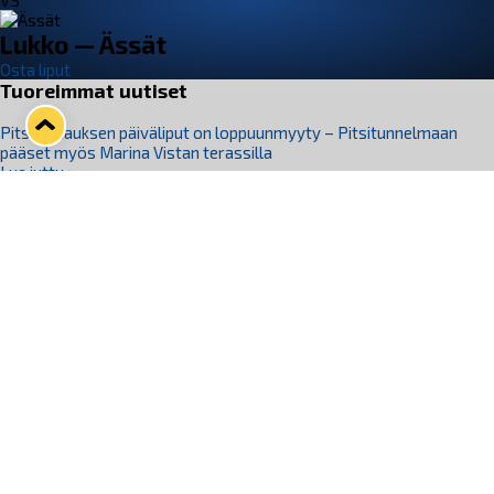
VS
Lukko — Ässät
Osta liput
Tuoreimmat uutiset
Pitsiturnauksen päiväliput on loppuunmyyty – Pitsitunnelmaan
pääset myös Marina Vistan terassilla
Lue juttu »
Lukko ja pirkanmaalainen vaatevalmistaja Nousu yhteistyöhön
Lue juttu »
Aapo Vanninen Nuorten Leijonien mukana
Lue juttu »
Rauman Lukko Oy on ostanut Marina Vista Oy:n liiketoiminnan
Raumalta
Lue juttu »
Varausviikonloppu oli kiireinen Jakub Florisille
Lue juttu »
Seuraa Lukkoa somessa